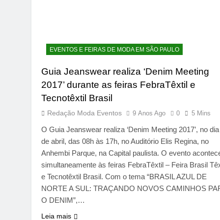
EVENTOS E FEIRAS DE MODA EM SÃO PAULO
Guia Jeanswear realiza ‘Denim Meeting
2017’ durante as feiras FebraTêxtil e
Tecnotêxtil Brasil
Redação Moda Eventos
9 Anos Ago
0
5 Mins
O Guia Jeanswear realiza ‘Denim Meeting 2017’, no dia
de abril, das 08h às 17h, no Auditório Elis Regina, no
Anhembi Parque, na Capital paulista. O evento acontec
simultaneamente às feiras FebraTêxtil – Feira Brasil Têx
e Tecnotêxtil Brasil. Com o tema “BRASIL AZUL DE
NORTE A SUL: TRAÇANDO NOVOS CAMINHOS PA
O DENIM”,…
Leia mais