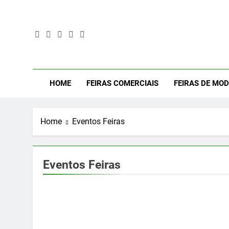
Skip
to
content
Mod
Moda Even
HOME
FEIRAS COMERCIAIS
FEIRAS DE MO
Home
Eventos Feiras
Eventos Feiras