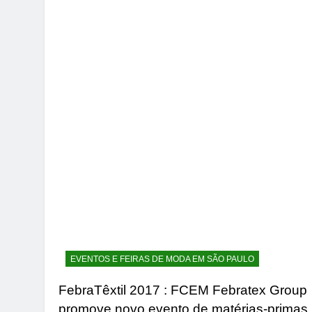
EVENTOS E FEIRAS DE MODA EM SÃO PAULO
FebraTêxtil 2017 : FCEM Febratex Group
promove novo evento de matérias-primas