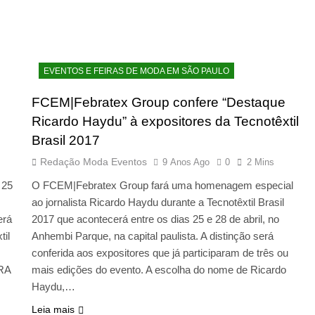
EVENTOS E FEIRAS DE MODA EM SÃO PAULO
FCEM|Febratex Group confere “Destaque
Ricardo Haydu” à expositores da Tecnotêxtil
Brasil 2017
Redação Moda Eventos
9 Anos Ago
0
2 Mins
 25
O FCEM|Febratex Group fará uma homenagem especial
ao jornalista Ricardo Haydu durante a Tecnotêxtil Brasil
erá
2017 que acontecerá entre os dias 25 e 28 de abril, no
til
Anhembi Parque, na capital paulista. A distinção será
conferida aos expositores que já participaram de três ou
RA
mais edições do evento. A escolha do nome de Ricardo
Haydu,…
Leia mais