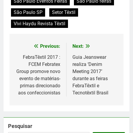
São Paulo Eventos Feiras
São Paulo feiras
São Paulo SP
Setor Têxtil
Vivi Haydu Revista Têxtil
Previous:
Next:
Navegação
de
FebraTêxtil 2017 :
Guia Jeanswear
FCEM Febratex
realiza ‘Denim
Post
Group promove novo
Meeting 2017’
evento de matérias-
durante as feiras
primas direcionado
FebraTêxtil e
aos confeccionistas
Tecnotêxtil Brasil
Pesquisar