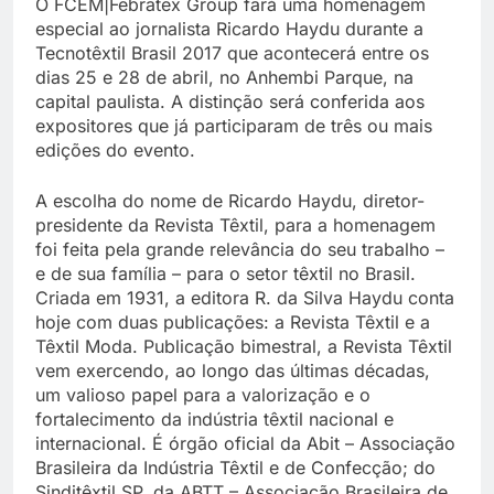
O FCEM|Febratex Group fará uma homenagem
especial ao jornalista Ricardo Haydu durante a
Tecnotêxtil Brasil 2017 que acontecerá entre os
dias 25 e 28 de abril, no Anhembi Parque, na
capital paulista. A distinção será conferida aos
expositores que já participaram de três ou mais
edições do evento.
A escolha do nome de Ricardo Haydu, diretor-
presidente da Revista Têxtil, para a homenagem
foi feita pela grande relevância do seu trabalho –
e de sua família – para o setor têxtil no Brasil.
Criada em 1931, a editora R. da Silva Haydu conta
hoje com duas publicações: a Revista Têxtil e a
Têxtil Moda. Publicação bimestral, a Revista Têxtil
vem exercendo, ao longo das últimas décadas,
um valioso papel para a valorização e o
fortalecimento da indústria têxtil nacional e
internacional. É órgão oficial da Abit – Associação
Brasileira da Indústria Têxtil e de Confecção; do
Sinditêxtil SP, da ABTT – Associação Brasileira de