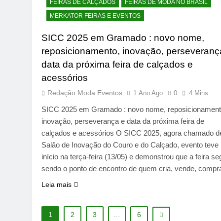
FEIRAS DE CALÇADOS
FEIRAS DE MODA NO BRASIL
MERKATOR FEIRAS E EVENTOS
SICC 2025 em Gramado : novo nome,
reposicionamento, inovação, perseveranç
data da próxima feira de calçados e
acessórios
Redação Moda Eventos
1 Ano Ago
0
4 Mins
SICC 2025 em Gramado : novo nome, reposicionament
inovação, perseverança e data da próxima feira de
calçados e acessórios O SICC 2025, agora chamado d
Salão de Inovação do Couro e do Calçado, evento teve
início na terça-feira (13/05) e demonstrou que a feira s
sendo o ponto de encontro de quem cria, vende, comp
Leia mais
1
2
3
…
6