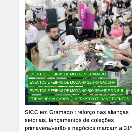
EVENTOS E FEIRAS DE MODA EM GRAMADO
EVENTOS E FEIRAS DE MODA NA SERRA GAÚCHA
EVENTOS E FEIRAS DE MODA NO RIO GRANDE DO SUL
FEIRAS DE CALÇADOS
MERKATOR FEIRAS E EVENTOS
SICC em Gramado : reforço nas alianças
setoriais, lançamentos de coleções
primavera/verão e negócios marcam a 31