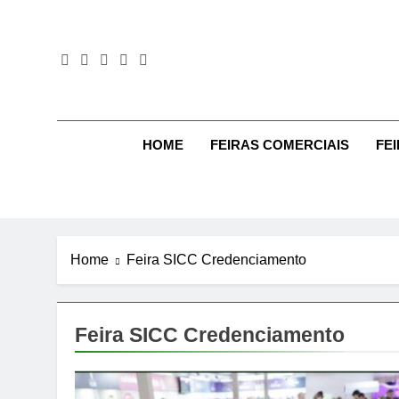
Skip
to
content
Mo
Moda Eve
HOME
FEIRAS COMERCIAIS
FE
Home
Feira SICC Credenciamento
Feira SICC Credenciamento