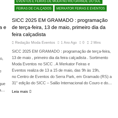
EVENTOS E FEIRAS DE MODA NO RIO GRANDE DO SUL
FEIRAS DE CALÇADOS
MERKATOR FEIRAS E EVENTOS
SICC 2025 EM GRAMADO : programação
a e
de terça-feira, 13 de maio, primeiro dia da
feira calçadista
Redação Moda Eventos
1 Ano Ago
0
2 Mins
SICC 2025 EM GRAMADO : programação de terça-feira,
13 de maio , primeiro dia da feira calçadista . Sortimento
o,
Moda Eventos no SICC . A Merkator Feiras e
Eventos realiza de 13 a 15 de maio, das 9h às 19h,
e
no Centro de Eventos do Serra Park, em Gramado (RS) a
31° edição do SICC – Salão Internacional do Couro e do…
egue
ra…
Leia mais