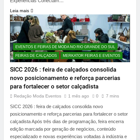
Experiências Conectam…
Leia mais
EVENTOS E FEIRAS DE MODA NO RIO GRANDE DO SUL
FEIRAS DE CALÇADOS
MERKATOR FEIRAS E EVENTOS
SICC 2026 : feira de calçados consolida
novo posicionamento e reforça parcerias
para fortalecer o setor calçadista
Redação Moda Eventos
1 mês ago
0
7 mins
SICC 2026 : feira de calçados consolida novo
posicionamento e reforça parcerias para fortalecer o setor
calçadista Após três dias de programação, feira encerra
edição marcada por geração de negócios, conteúdo
especializado e novas experiências voltadas à indústria e