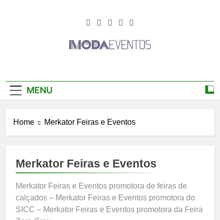
Skip
to
content
Moda Eventos
Moda Eventos 2026 – Moda Eventos No Brasil
2026 – Desfiles De
2026 – Desfiles De Moda 2026 – Feiras De
MENU
Moda 2026 – Feiras De Moda No Brasil 2026 –
Moda 2026 –
Moda Eventos 2026 – Feiras De Moda Calçados
2026 – Feiras De Moda Íntima 2026
Feiras De Moda
Home
Merkator Feiras e Eventos
2026
Merkator Feiras e Eventos
Merkator Feiras e Eventos promotora de feiras de
calçados – Merkator Feiras e Eventos promotora do
SICC – Merkator Feiras e Eventos promotora da Feira