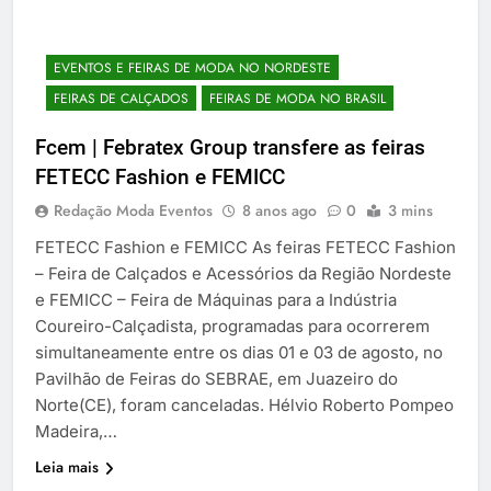
EVENTOS E FEIRAS DE MODA NO NORDESTE
FEIRAS DE CALÇADOS
FEIRAS DE MODA NO BRASIL
Fcem | Febratex Group transfere as feiras
FETECC Fashion e FEMICC
Redação Moda Eventos
8 anos ago
0
3 mins
FETECC Fashion e FEMICC As feiras FETECC Fashion
– Feira de Calçados e Acessórios da Região Nordeste
e FEMICC – Feira de Máquinas para a Indústria
Coureiro-Calçadista, programadas para ocorrerem
simultaneamente entre os dias 01 e 03 de agosto, no
Pavilhão de Feiras do SEBRAE, em Juazeiro do
Norte(CE), foram canceladas. Hélvio Roberto Pompeo
Madeira,…
Leia mais