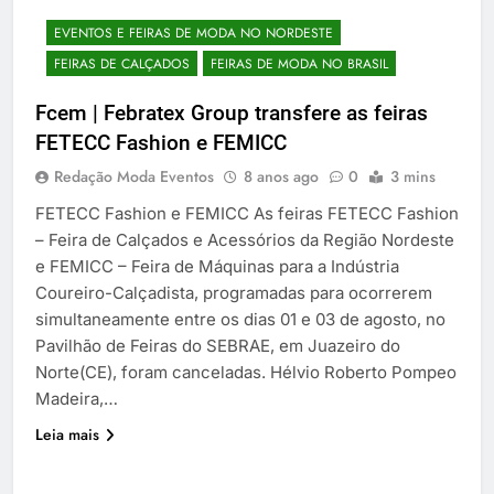
EVENTOS E FEIRAS DE MODA NO NORDESTE
FEIRAS DE CALÇADOS
FEIRAS DE MODA NO BRASIL
Fcem | Febratex Group transfere as feiras
FETECC Fashion e FEMICC
Redação Moda Eventos
8 anos ago
0
3 mins
FETECC Fashion e FEMICC As feiras FETECC Fashion
– Feira de Calçados e Acessórios da Região Nordeste
e FEMICC – Feira de Máquinas para a Indústria
Coureiro-Calçadista, programadas para ocorrerem
simultaneamente entre os dias 01 e 03 de agosto, no
Pavilhão de Feiras do SEBRAE, em Juazeiro do
Norte(CE), foram canceladas. Hélvio Roberto Pompeo
Madeira,…
Leia mais