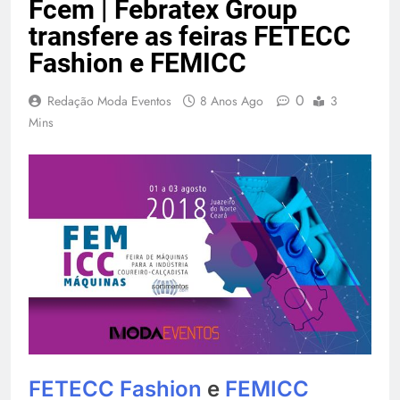
Fcem | Febratex Group
transfere as feiras FETECC
Fashion e FEMICC
0
Redação Moda Eventos
8 Anos Ago
3
Mins
FETECC Fashion
e
FEMICC