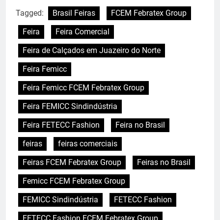
Tagged:
Brasil Feiras
FCEM Febratex Group
Feira
Feira Comercial
Feira de Calçados em Juazeiro do Norte
Feira Femicc
Feira Femicc FCEM Febratex Group
Feira FEMICC Sindindústria
Feira FETECC Fashion
Feira no Brasil
feiras
feiras comerciais
Feiras FCEM Febratex Group
Feiras no Brasil
Femicc FCEM Febratex Group
FEMICC Sindindústria
FETECC Fashion
FETECC Fashion FCEM Febratex Group