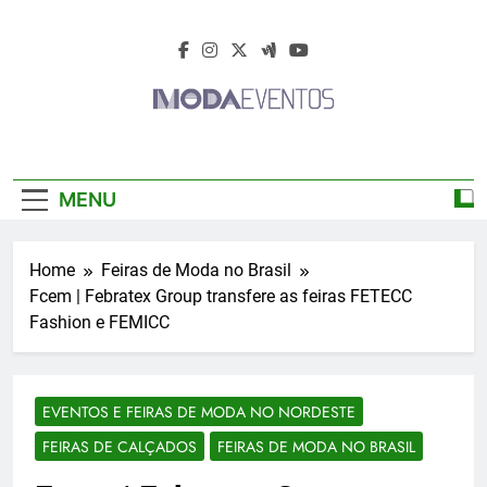
Skip
to
content
Moda Eventos
Moda Eventos 2026 – Moda Eventos No
2026 – Desfiles
Brasil 2026 – Desfiles De Moda 2026 –
MENU
Feiras De Moda 2026 – Feiras De Moda No
De Moda 2026 –
Brasil 2026 – Moda Eventos 2026 – Feiras
De Moda Calçados 2026 – Feiras De Moda
Feiras De Moda
Home
Feiras de Moda no Brasil
Íntima 2026
Fcem | Febratex Group transfere as feiras FETECC
2026
Fashion e FEMICC
EVENTOS E FEIRAS DE MODA NO NORDESTE
FEIRAS DE CALÇADOS
FEIRAS DE MODA NO BRASIL