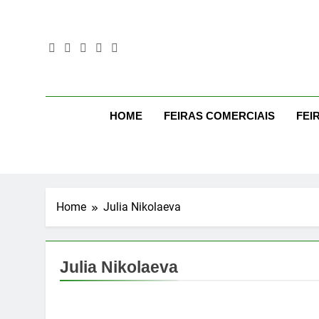
Skip
to
content
Mo
Moda Even
HOME
FEIRAS COMERCIAIS
FEI
Home
Julia Nikolaeva
Julia Nikolaeva