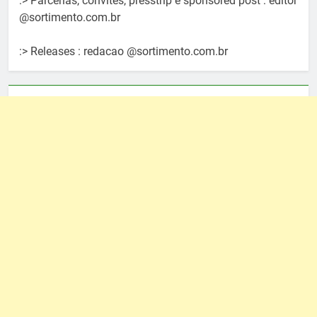
:> Parcerias, convites, presstrip e sponsored post : editor
@sortimento.com.br
:> Releases : redacao @sortimento.com.br