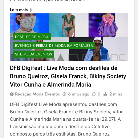
Leia mais
DESFILES DE MODA
EVENTOS E FEIRAS DE MODA EM FORTALEZA
SITE MODA EVENTOS
DFB Digifest : Live Moda com desfiles de
Bruno Queiroz, Gisela Franck, Bikiny Society,
Vitor Cunha e Almerinda Maria
Redação Moda Eventos
6 anos ago
0
2 mins
DFB Digifest Live Moda apresentou desfiles com
Bruno Queiroz, Gisela Franck e Bikiny Society, Vitor
Cunha e Almerinda Maria na quarta-feira (29.07). A
transmissão iniciou com o desfile do Coletivo
composto pelos três estilistas. Bruno Queiroz