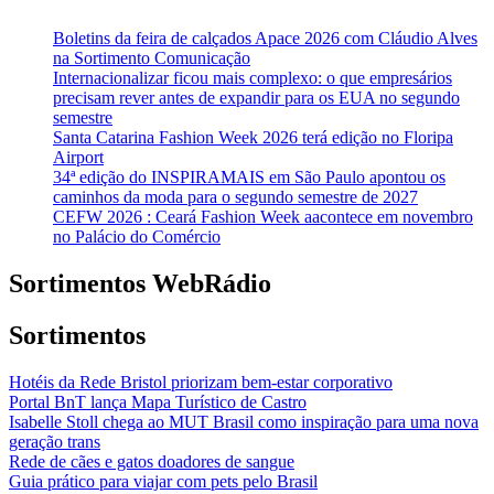
Boletins da feira de calçados Apace 2026 com Cláudio Alves
na Sortimento Comunicação
Internacionalizar ficou mais complexo: o que empresários
precisam rever antes de expandir para os EUA no segundo
semestre
Santa Catarina Fashion Week 2026 terá edição no Floripa
Airport
34ª edição do INSPIRAMAIS em São Paulo apontou os
caminhos da moda para o segundo semestre de 2027
CEFW 2026 : Ceará Fashion Week aacontece em novembro
no Palácio do Comércio
Sortimentos WebRádio
Sortimentos
Hotéis da Rede Bristol priorizam bem-estar corporativo
Portal BnT lança Mapa Turístico de Castro
Isabelle Stoll chega ao MUT Brasil como inspiração para uma nova
geração trans
Rede de cães e gatos doadores de sangue
Guia prático para viajar com pets pelo Brasil