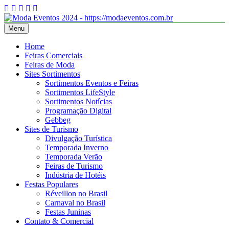
Skip
to
content
Menu
Moda Eventos 2026 – Desfiles de Moda 2026 – Feiras de Moda
Moda Eventos 2026 – Moda Eventos no Brasil 2026 – Desfiles de
2026
Moda 2026 – Feiras de Moda 2026 – Feiras de Moda no Brasil 2026
Home
– Moda Eventos 2026 – Feiras de Moda Calçados 2026 – Feiras de
Feiras Comerciais
Moda Íntima 2026
Feiras de Moda
Sites Sortimentos
Sortimentos Eventos e Feiras
Sortimentos LifeStyle
Sortimentos Notícias
Programação Digital
Gebbeg
Sites de Turismo
Divulgação Turística
Temporada Inverno
Temporada Verão
Feiras de Turismo
Indústria de Hotéis
Festas Populares
Réveillon no Brasil
Carnaval no Brasil
Festas Juninas
Contato & Comercial