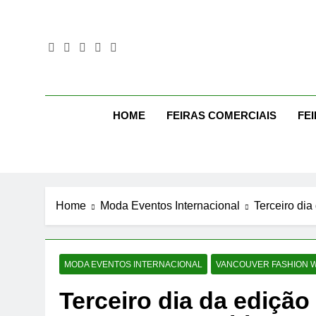
Skip
to
content
Mo
Moda Eve
HOME
FEIRAS COMERCIAIS
FE
Home
Moda Eventos Internacional
Terceiro di
MODA EVENTOS INTERNACIONAL
VANCOUVER FASHION 
Terceiro dia da edição