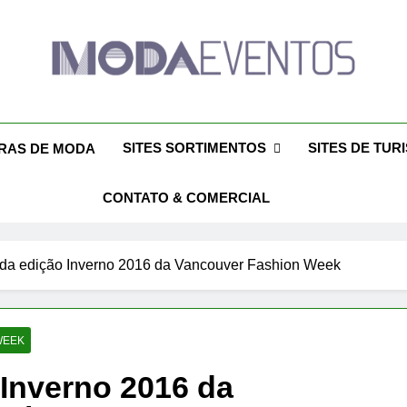
da Eventos 2026 – Des
ntos 2026 – Moda Eventos No Brasil 2026 – Desfiles De Moda 2026
Eventos 2026 – Feiras De Moda Calçados 20
Feiras De M
SITES SORTIMENTOS
SITES DE TUR
IRAS DE MODA
CONTATO & COMERCIAL
a da edição Inverno 2016 da Vancouver Fashion Week
WEEK
 Inverno 2016 da