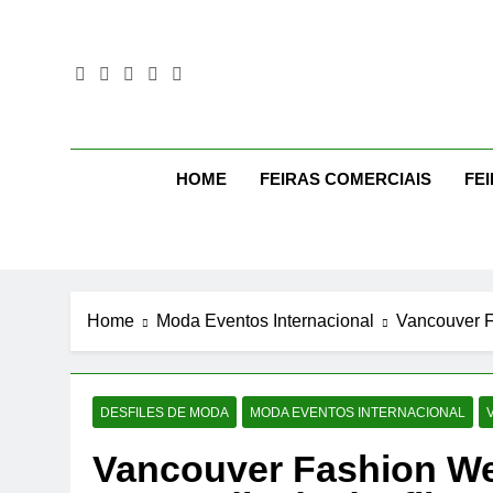
Skip
to
content
Mo
Moda Eve
HOME
FEIRAS COMERCIAIS
FE
Home
Moda Eventos Internacional
Vancouver F
DESFILES DE MODA
MODA EVENTOS INTERNACIONAL
Vancouver Fashion We