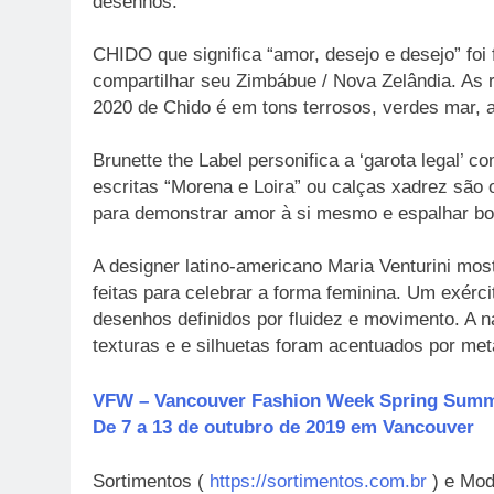
desenhos.
CHIDO que significa “amor, desejo e desejo” foi
compartilhar seu Zimbábue / Nova Zelândia. As r
2020 de Chido é em tons terrosos, verdes mar, az
Brunette the Label personifica a ‘garota legal’
escritas “Morena e Loira” ou calças xadrez são 
para demonstrar amor à si mesmo e espalhar b
A designer latino-americano Maria Venturini mo
feitas para celebrar a forma feminina. Um exér
desenhos definidos por fluidez e movimento. A 
texturas e e silhuetas foram acentuados por met
VFW – Vancouver Fashion Week Spring Summ
De 7 a 13 de outubro de 2019 em Vancouver
Sortimentos (
https://sortimentos.com.br
) e Mod