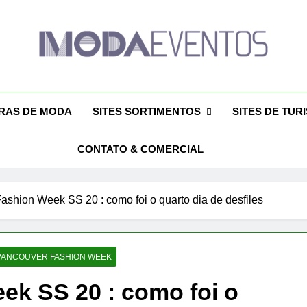
da Eventos 2026 – Des
ntos 2026 – Moda Eventos No Brasil 2026 – Desfiles De Moda 2026
Eventos 2026 – Feiras De Moda Calçados 20
Feiras De M
IRAS DE MODA
SITES SORTIMENTOS
SITES DE TUR
CONTATO & COMERCIAL
ashion Week SS 20 : como foi o quarto dia de desfiles
VANCOUVER FASHION WEEK
ek SS 20 : como foi o