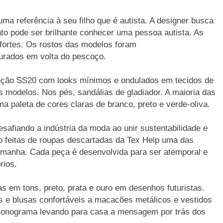
ma referência à seu filho que é autista. A designer busca
anto pode ser brilhante conhecer uma pessoa autista. As
 fortes. Os rostos das modelos foram
urados em volta do pescoço.
eção SS20 com looks mínimos e ondulados em tecidos de
 modelos. Nos pés, sandálias de gladiador. A maioria das
a paleta de cores claras de branco, preto e verde-oliva.
safiando a indústria da moda ao unir sustentabilidade e
o feitas de roupas descartadas da Tex Help uma das
emanha. Cada peça é desenvolvida para ser atemporal e
rios.
s em tons, preto, prata e ouro em desenhos futuristas.
e blusas confortáveis ​​a macacões metálicos e vestidos
m monograma levando para casa a mensagem por trás dos