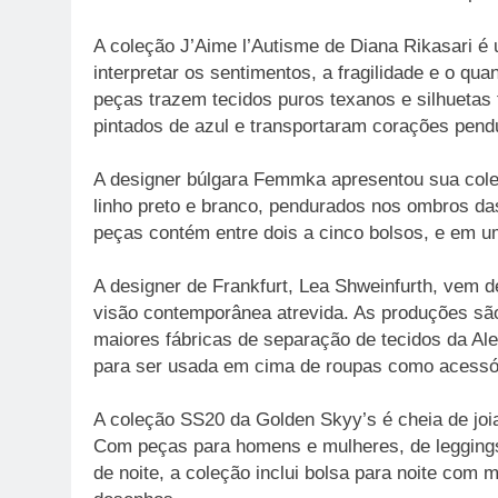
A coleção J’Aime l’Autisme de Diana Rikasari é u
interpretar os sentimentos, a fragilidade e o qu
peças trazem tecidos puros texanos e silhuetas
pintados de azul e transportaram corações pend
A designer búlgara Femmka apresentou sua col
linho preto e branco, pendurados nos ombros das
peças contém entre dois a cinco bolsos, e em um
A designer de Frankfurt, Lea Shweinfurth, vem de
visão contemporânea atrevida. As produções sã
maiores fábricas de separação de tecidos da Al
para ser usada em cima de roupas como acessó
A coleção SS20 da Golden Skyy’s é cheia de joia
Com peças para homens e mulheres, de leggings 
de noite, a coleção inclui bolsa para noite co