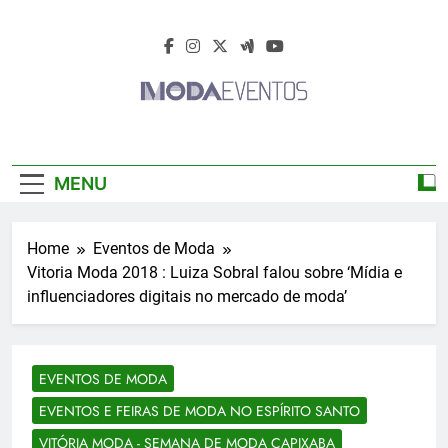
Skip
to
content
Moda Eventos
Moda Eventos 2026 – Moda Eventos No
2026 – Desfiles
Brasil 2026 – Desfiles De Moda 2026 –
MENU
Feiras De Moda 2026 – Feiras De Moda No
De Moda 2026 –
Brasil 2026 – Moda Eventos 2026 – Feiras
De Moda Calçados 2026 – Feiras De Moda
Feiras De Moda
Home
Eventos de Moda
Íntima 2026
Vitoria Moda 2018 : Luiza Sobral falou sobre ‘Mídia e
2026
influenciadores digitais no mercado de moda’
EVENTOS DE MODA
EVENTOS E FEIRAS DE MODA NO ESPÍRITO SANTO
VITÓRIA MODA - SEMANA DE MODA CAPIXABA