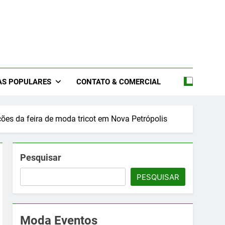
files De Moda 2026 –
2026 – Feiras De Moda 2026 – Feiras De Moda No Brasil 2026
s 2026 – Feiras De Moda Íntima 2026
oda 2026
AS POPULARES
CONTATO & COMERCIAL
ões da feira de moda tricot em Nova Petrópolis
Pesquisar
PESQUISAR
Moda Eventos