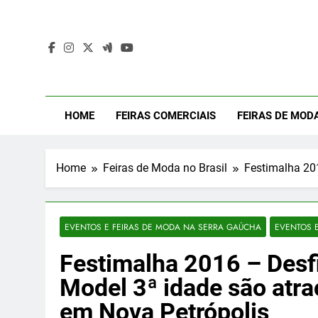
Skip
to
content
Mod
Moda Even
HOME
FEIRAS COMERCIAIS
FEIRAS DE MOD
Home
Feiras de Moda no Brasil
Festimalha 201
EVENTOS E FEIRAS DE MODA NA SERRA GAÚCHA
EVENTOS E
Festimalha 2016 – Desf
Model 3ª idade são atra
em Nova Petrópolis