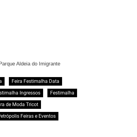
Parque Aldeia do Imigrante
a
Feira Festimalha Data
estimalha Ingressos
Festimalha
ra de Moda Tricot
etrópolis Feiras e Eventos