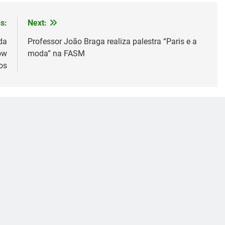
s:
Next:
da
Professor João Braga realiza palestra “Paris e a
ow
moda” na FASM
os