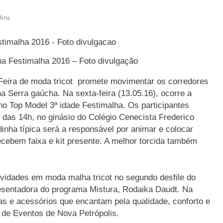
ins
na Festimalha 2016 – Foto divulgação
Feira de moda tricot promete movimentar os corredores
a Serra gaúcha. Na sexta-feira (13.05.16), ocorre a
o Top Model 3ª idade Festimalha. Os participantes
ir das 14h, no ginásio do Colégio Cenecista Frederico
nha típica será a responsável por animar e colocar
ecebem faixa e kit presente. A melhor torcida também
ovidades em moda malha tricot no segundo desfile do
esentadora do programa Mistura, Rodaika Daudt. Na
as e acessórios que encantam pela qualidade, conforto e
ro de Eventos de Nova Petrópolis.