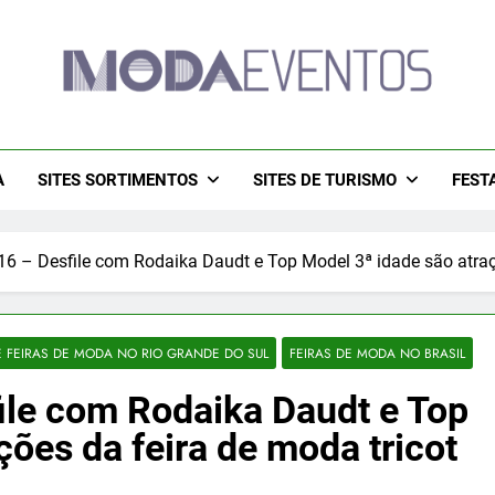
a Eventos 2026 – Des
tos 2026 – Moda Eventos No Brasil 2026 – Desfiles De Moda 
– Moda Eventos 2026 – Feiras De Moda Calçado
Feiras De M
A
SITES SORTIMENTOS
SITES DE TURISMO
FEST
6 – Desfile com Rodaika Daudt e Top Model 3ª idade são atraç
 FEIRAS DE MODA NO RIO GRANDE DO SUL
FEIRAS DE MODA NO BRASIL
ile com Rodaika Daudt e Top
ções da feira de moda tricot