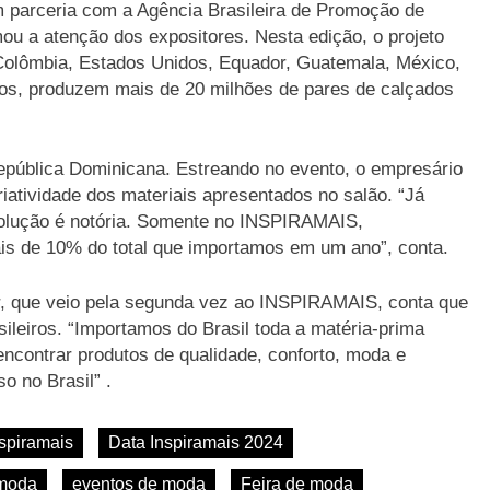
m parceria com a Agência Brasileira de Promoção de
ou a atenção dos expositores. Nesta edição, o projeto
 Colômbia, Estados Unidos, Equador, Guatemala, México,
tos, produzem mais de 20 milhões de pares de calçados
pública Dominicana. Estreando no evento, o empresário
iatividade dos materiais apresentados no salão. “Já
volução é notória. Somente no INSPIRAMAIS,
s de 10% do total que importamos em um ano”, conta.
r, que veio pela segunda vez ao INSPIRAMAIS, conta que
ileiros. “Importamos do Brasil toda a matéria-prima
 encontrar produtos de qualidade, conforto, moda e
o no Brasil” .
spiramais
Data Inspiramais 2024
 moda
eventos de moda
Feira de moda