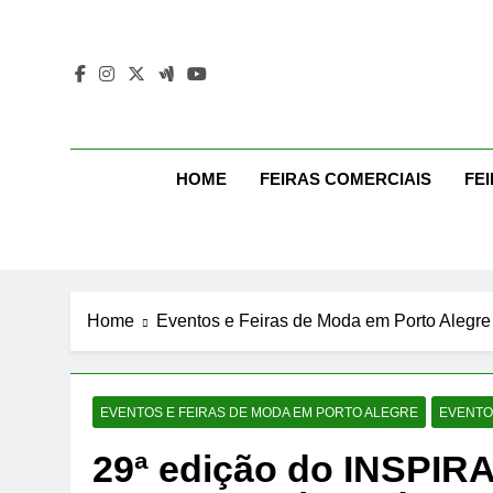
Skip
to
content
Mo
Moda Eve
HOME
FEIRAS COMERCIAIS
FE
Home
Eventos e Feiras de Moda em Porto Alegre
EVENTOS E FEIRAS DE MODA EM PORTO ALEGRE
EVENTO
29ª edição do INSPIR