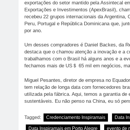
exportações do setor mantido pela Assintecal e
Exportações e Investimentos (ApexBrasil), cham
recebeu 22 grupos internacionais da Argentina,
Peru, Portugal e República Dominicana que, jun
por ano.
Um desses compradores é Daniel Backes, da Re
destaca que o chamou atenção a inovação e a cr
trabalhamos com o Brasil há alguns anos e a e
fechamos mais de US＄ 65 mil em negócios, mai
Miguel Pesantes, diretor de empresa no Equado
tem relação de longa data com fornecedores bras
utilizada pela fábrica. Aqui, temos a garantia de
sustentáveis. Eu não penso na China, eu só pens
Tagged:
Credenciamento Inspiramais
Data In
Data Inspiramais em Porto Alegre
evento de