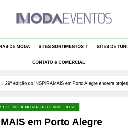
da Eventos 2026 – Des
ntos 2026 – Moda Eventos No Brasil 2026 – Desfiles De Moda 2026
Eventos 2026 – Feiras De Moda Calçados 20
Feiras De M
IRAS DE MODA
SITES SORTIMENTOS
SITES DE TUR
CONTATO & COMERCIAL
29ª edição do INSPIRAMAIS em Porto Alegre encerra proje
S E FEIRAS DE MODA NO RIO GRANDE DO SUL
AMAIS em Porto Alegre