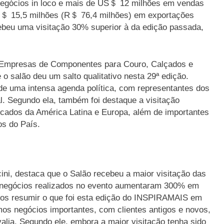
negócios in loco e mais de US＄ 12 milhões em vendas
US＄ 15,5 milhões (R＄ 76,4 milhões) em exportações
cebeu uma visitação 30% superior à da edição passada,
s Empresas de Componentes para Couro, Calçados e
e o salão deu um salto qualitativo nesta 29ª edição.
 de uma intensa agenda política, com representantes dos
al. Segundo ela, também foi destaque a visitação
rcados da América Latina e Europa, além de importantes
os do País.
ini, destaca que o Salão recebeu a maior visitação das
os negócios realizados no evento aumentaram 300% em
os resumir o que foi esta edição do INSPIRAMAIS em
mos negócios importantes, com clientes antigos e novos,
alia. Segundo ele, embora a maior visitação tenha sido