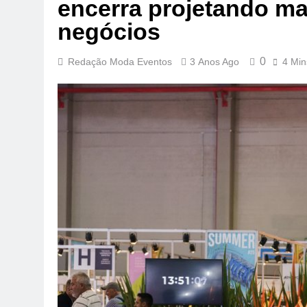
encerra projetando ma
negócios
0
Redação Moda Eventos
3 Anos Ago
4 Min