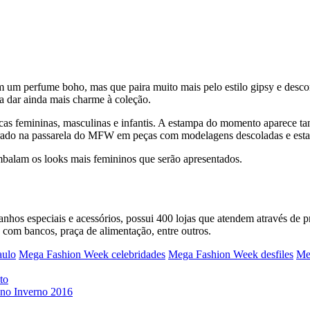
um perfume boho, mas que paira muito mais pelo estilo gipsy e descon
a dar ainda mais charme à coleção.
as femininas, masculinas e infantis. A estampa do momento aparece tant
trado na passarela do MFW em peças com modelagens descoladas e est
embalam os looks mais femininos que serão apresentados.
manhos especiais e acessórios, possui 400 lojas que atendem através de
 com bancos, praça de alimentação, entre outros.
aulo
Mega Fashion Week celebridades
Mega Fashion Week desfiles
Me
to
ono Inverno 2016