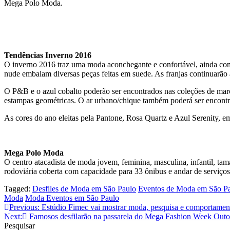
Mega Polo Moda.
Tendências Inverno 2016
O inverno 2016 traz uma moda aconchegante e confortável, ainda com 
nude embalam diversas peças feitas em suede. As franjas continuarão 
O P&B e o azul cobalto poderão ser encontrados nas coleções de marc
estampas geométricas. O ar urbano/chique também poderá ser encon
As cores do ano eleitas pela Pantone, Rosa Quartz e Azul Serenity, 
Mega Polo Moda
O centro atacadista de moda jovem, feminina, masculina, infantil, ta
rodoviária coberta com capacidade para 33 ônibus e andar de serviços
Tagged:
Desfiles de Moda em São Paulo
Eventos de Moda em São P
Moda
Moda Eventos em São Paulo
Navegação
Previous:
Estúdio Fimec vai mostrar moda, pesquisa e comportamen
Next:
Famosos desfilarão na passarela do Mega Fashion Week Out
de
Pesquisar