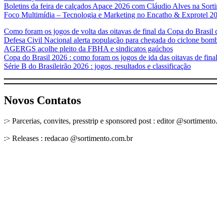
Boletins da feira de calçados Apace 2026 com Cláudio Alves na Sor
Foco Multimídia – Tecnologia e Marketing no Encatho & Exprotel 2
Como foram os jogos de volta das oitavas de final da Copa do Brasil
Defesa Civil Nacional alerta população para chegada do ciclone bom
AGERGS acolhe pleito da FBHA e sindicatos gaúchos
Copa do Brasil 2026 : como foram os jogos de ida das oitavas de fina
Série B do Brasileirão 2026 : jogos, resultados e classificação
Novos Contatos
:> Parcerias, convites, presstrip e sponsored post : editor @sortiment
:> Releases : redacao @sortimento.com.br