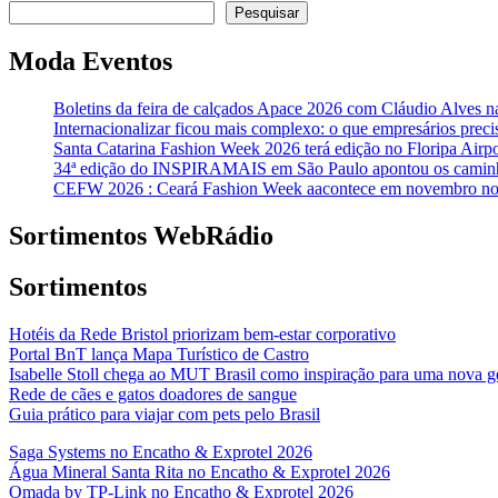
Post
Pesquisar
Moda Eventos
Boletins da feira de calçados Apace 2026 com Cláudio Alves 
Internacionalizar ficou mais complexo: o que empresários prec
Santa Catarina Fashion Week 2026 terá edição no Floripa Airpo
34ª edição do INSPIRAMAIS em São Paulo apontou os caminh
CEFW 2026 : Ceará Fashion Week aacontece em novembro no
Sortimentos WebRádio
Sortimentos
Hotéis da Rede Bristol priorizam bem-estar corporativo
Portal BnT lança Mapa Turístico de Castro
Isabelle Stoll chega ao MUT Brasil como inspiração para uma nova g
Rede de cães e gatos doadores de sangue
Guia prático para viajar com pets pelo Brasil
Saga Systems no Encatho & Exprotel 2026
Água Mineral Santa Rita no Encatho & Exprotel 2026
Omada by TP-Link no Encatho & Exprotel 2026