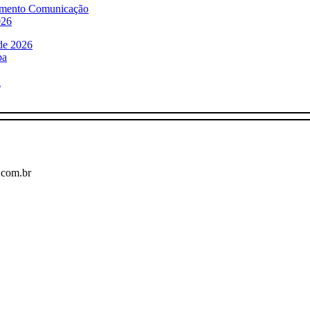
timento Comunicação
026
 de 2026
ba
l
o.com.br