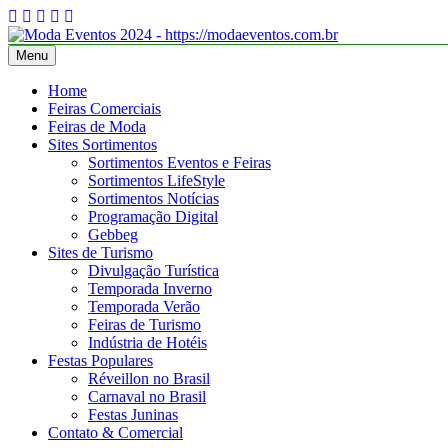
Skip
to
content
Menu
Moda Eventos 2026 – Desfiles de Moda 2026 – Feiras de Moda 202
Moda Eventos 2026 – Moda Eventos no Brasil 2026 – Desfiles de M
Íntima 2026
Home
Feiras Comerciais
Feiras de Moda
Sites Sortimentos
Sortimentos Eventos e Feiras
Sortimentos LifeStyle
Sortimentos Notícias
Programação Digital
Gebbeg
Sites de Turismo
Divulgação Turística
Temporada Inverno
Temporada Verão
Feiras de Turismo
Indústria de Hotéis
Festas Populares
Réveillon no Brasil
Carnaval no Brasil
Festas Juninas
Contato & Comercial