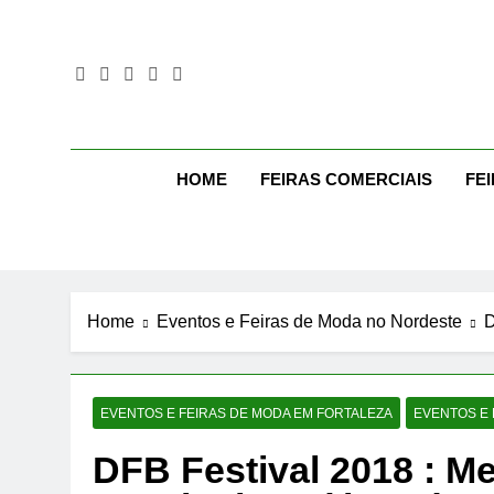
Skip
to
content
Mo
Moda Eve
HOME
FEIRAS COMERCIAIS
FE
Home
Eventos e Feiras de Moda no Nordeste
D
EVENTOS E FEIRAS DE MODA EM FORTALEZA
EVENTOS E
DFB Festival 2018 : M