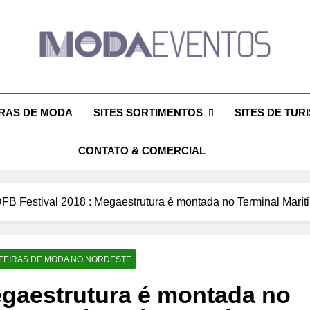
da Eventos 2026 – Des
ntos 2026 – Moda Eventos No Brasil 2026 – Desfiles De Moda 2026
Eventos 2026 – Feiras De Moda Calçados 20
Feiras De M
IRAS DE MODA
SITES SORTIMENTOS
SITES DE TUR
CONTATO & COMERCIAL
FB Festival 2018 : Megaestrutura é montada no Terminal Marít
 FEIRAS DE MODA NO NORDESTE
egaestrutura é montada no