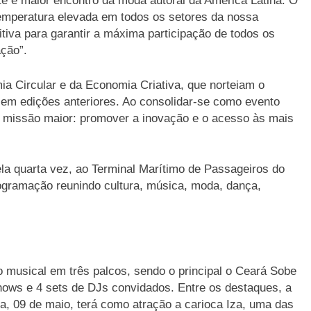
te e maior encontro da moda autoral da América Latina. O
temperatura elevada em todos os setores da nossa
itiva para garantir a máxima participação de todos os
ação”.
mia Circular e da Economia Criativa, que norteiam o
em edições anteriores. Ao consolidar-se como evento
ua missão maior: promover a inovação e o acesso às mais
ela quarta vez, ao Terminal Marítimo de Passageiros do
ogramação reunindo cultura, música, moda, dança,
o musical em três palcos, sendo o principal o Ceará Sobe
shows e 4 sets de DJs convidados. Entre os destaques, a
ta, 09 de maio, terá como atração a carioca Iza, uma das