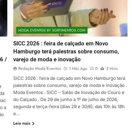
MODA EVENTOS BY SORTIMENTOS.COM
SICC 2026 : feira de calçado em Novo
Hamburgo terá palestras sobre consumo,
6 /
varejo de moda e inovação
Redação Moda Eventos
1 Mês Ago
0
3 Mins
SICC 2026 : feira de calçado em Novo Hamburgo terá
palestras sobre consumo, varejo de moda e inovação .
e
Moda Eventos . SICC – Salão de Inovação do Couro e
da
do Calçado . De 29 de junho a 1º de julho de 2026,
nac
segunda e terça-feira (dias 29 e 30/6), das 10h às 18h
o a
e…
ão
Leia mais