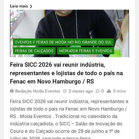
Leia mais
EVENTOS E FEIRAS DE MODA NO RIO GRANDE DO SUL
FEIRAS DE CALÇADOS
MERKATOR FEIRAS E EVENTOS
Feira SICC 2026 vai reunir indústria,
representantes e lojistas de todo o país na
Fenac em Novo Hamburgo / RS
Redação Moda Eventos
2 meses ago
0
5 mins
Feira SICC 2026 vai reunir indústria, representantes e
lojistas de todo o país na Fenac em Novo Hamburgo /
RS . Moda Eventos . Tradicional no calendário da
indústria calçadista, o SICC – Salão de Inovação do
Couro e do Calçado ocorre de 29 de junho a 1º de
julho de 2026, segunda e terça-feira…