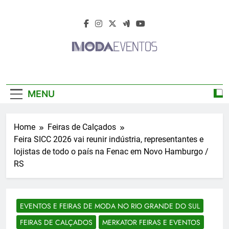
Skip
to
content
Moda Eventos
Moda Eventos 2026 – Moda Eventos No
2026 – Desfiles
Brasil 2026 – Desfiles De Moda 2026 –
MENU
Feiras De Moda 2026 – Feiras De Moda No
De Moda 2026 –
Brasil 2026 – Moda Eventos 2026 – Feiras
De Moda Calçados 2026 – Feiras De Moda
Feiras De Moda
Home
Feiras de Calçados
Íntima 2026
Feira SICC 2026 vai reunir indústria, representantes e
2026
lojistas de todo o país na Fenac em Novo Hamburgo /
RS
EVENTOS E FEIRAS DE MODA NO RIO GRANDE DO SUL
FEIRAS DE CALÇADOS
MERKATOR FEIRAS E EVENTOS