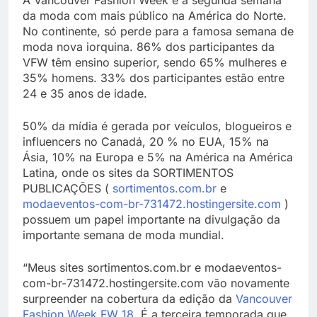
A Vancouver Fashion Week é a segunda semana
da moda com mais público na América do Norte.
No continente, só perde para a famosa semana de
moda nova iorquina. 86% dos participantes da
VFW têm ensino superior, sendo 65% mulheres e
35% homens. 33% dos participantes estão entre
24 e 35 anos de idade.
50% da mídia é gerada por veículos, blogueiros e
influencers no Canadá, 20 % no EUA, 15% na
Ásia, 10% na Europa e 5% na América na América
Latina, onde os sites da SORTIMENTOS
PUBLICAÇÕES (
sortimentos.com.br
e
modaeventos-com-br-731472.hostingersite.com
)
possuem um papel importante na divulgação da
importante semana de moda mundial.
“Meus sites sortimentos.com.br e modaeventos-
com-br-731472.hostingersite.com vão novamente
surpreender na cobertura da edição da
Vancouver
Fashion Week FW 18
. É a terceira temporada que