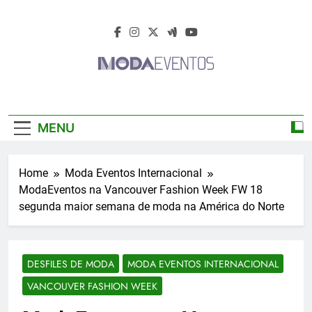
Skip
to
content
Moda Eventos
Moda Eventos 2026 – Moda Eventos No
2026 – Desfiles
Brasil 2026 – Desfiles De Moda 2026 –
MENU
Feiras De Moda 2026 – Feiras De Moda No
De Moda 2026 –
Brasil 2026 – Moda Eventos 2026 – Feiras
De Moda Calçados 2026 – Feiras De Moda
Feiras De Moda
Home
Moda Eventos Internacional
Íntima 2026
ModaEventos na Vancouver Fashion Week FW 18
2026
segunda maior semana de moda na América do Norte
DESFILES DE MODA
MODA EVENTOS INTERNACIONAL
VANCOUVER FASHION WEEK