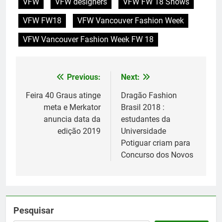
VFW
VFW designers
VFW FW 18 Shows
VFW FW18
VFW Vancouver Fashion Week
VFW Vancouver Fashion Week FW 18
Previous:
Next:
Navegação
de
Feira 40 Graus atinge
Dragão Fashion
meta e Merkator
Brasil 2018 :
Post
anuncia data da
estudantes da
edição 2019
Universidade
Potiguar criam para
Concurso dos Novos
Pesquisar