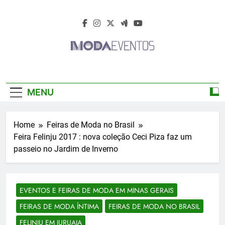
Skip
to
content
Moda Eventos
Moda Eventos 2026 – Moda Eventos No
2026 – Desfiles
Brasil 2026 – Desfiles De Moda 2026 –
MENU
Feiras De Moda 2026 – Feiras De Moda No
De Moda 2026 –
Brasil 2026 – Moda Eventos 2026 – Feiras
De Moda Calçados 2026 – Feiras De Moda
Feiras De Moda
Home
Feiras de Moda no Brasil
Íntima 2026
Feira Felinju 2017 : nova coleção Ceci Piza faz um
2026
passeio no Jardim de Inverno
EVENTOS E FEIRAS DE MODA EM MINAS GERAIS
FEIRAS DE MODA ÍNTIMA
FEIRAS DE MODA NO BRASIL
FELINJU EM JURUAIA