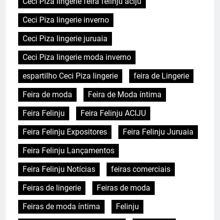
Ceci Piza lingerie feira felinju aciju
Ceci Piza lingerie inverno
Ceci Piza lingerie juruaia
Ceci Piza lingerie moda inverno
espartilho Ceci Piza lingerie
feira de Lingerie
Feira de moda
Feira de Moda íntima
Feira Felinju
Feira Felinju ACIJU
Feira Felinju Expositores
Feira Felinju Juruaia
Feira Felinju Lançamentos
Feira Felinju Notícias
feiras comerciais
Feiras de lingerie
Feiras de moda
Feiras de moda íntima
Felinju