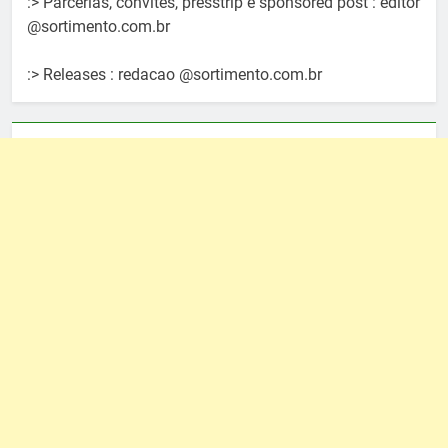
:> Parcerias, convites, presstrip e sponsored post : editor
@sortimento.com.br
:> Releases : redacao @sortimento.com.br