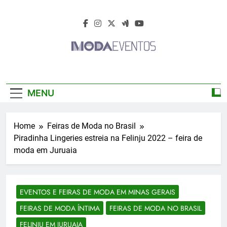
Skip
to
content
Moda Eventos
Moda Eventos 2026 – Moda Eventos No
2026 – Desfiles
Brasil 2026 – Desfiles De Moda 2026 –
MENU
Feiras De Moda 2026 – Feiras De Moda No
De Moda 2026 –
Brasil 2026 – Moda Eventos 2026 – Feiras
De Moda Calçados 2026 – Feiras De Moda
Feiras De Moda
Home
Feiras de Moda no Brasil
Íntima 2026
Piradinha Lingeries estreia na Felinju 2022 – feira de
2026
moda em Juruaia
EVENTOS E FEIRAS DE MODA EM MINAS GERAIS
FEIRAS DE MODA ÍNTIMA
FEIRAS DE MODA NO BRASIL
FELINJU EM JURUAIA