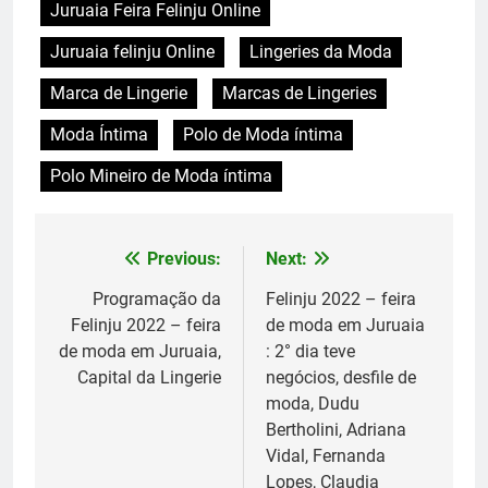
Juruaia Feira Felinju Online
Juruaia felinju Online
Lingeries da Moda
Marca de Lingerie
Marcas de Lingeries
Moda Íntima
Polo de Moda íntima
Polo Mineiro de Moda íntima
Previous:
Next:
Navegação
de
Programação da
Felinju 2022 – feira
Felinju 2022 – feira
de moda em Juruaia
Post
de moda em Juruaia,
: 2° dia teve
Capital da Lingerie
negócios, desfile de
moda, Dudu
Bertholini, Adriana
Vidal, Fernanda
Lopes, Claudia