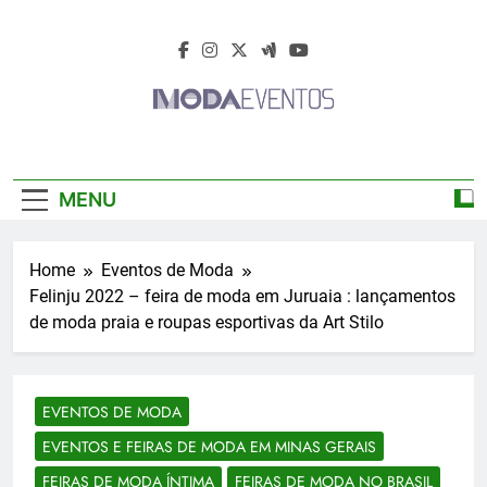
Skip
to
content
Moda Eventos
Moda Eventos 2026 – Moda Eventos No
2026 – Desfiles
Brasil 2026 – Desfiles De Moda 2026 –
MENU
Feiras De Moda 2026 – Feiras De Moda No
De Moda 2026 –
Brasil 2026 – Moda Eventos 2026 – Feiras
De Moda Calçados 2026 – Feiras De Moda
Feiras De Moda
Home
Eventos de Moda
Íntima 2026
Felinju 2022 – feira de moda em Juruaia : lançamentos
2026
de moda praia e roupas esportivas da Art Stilo
EVENTOS DE MODA
EVENTOS E FEIRAS DE MODA EM MINAS GERAIS
FEIRAS DE MODA ÍNTIMA
FEIRAS DE MODA NO BRASIL