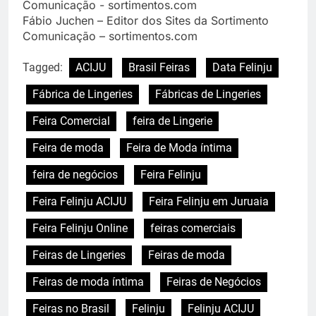
Fábio Juchen – Editor dos Sites da Sortimento
Comunicação – sortimentos.com
Tagged:
ACIJU
Brasil Feiras
Data Felinju
Fábrica de Lingeries
Fábricas de Lingeries
Feira Comercial
feira de Lingerie
Feira de moda
Feira de Moda íntima
feira de negócios
Feira Felinju
Feira Felinju ACIJU
Feira Felinju em Juruaia
Feira Felinju Online
feiras comerciais
Feiras de Lingeries
Feiras de moda
Feiras de moda íntima
Feiras de Negócios
Feiras no Brasil
Felinju
Felinju ACIJU