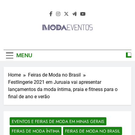
Skip
to
content
Moda Eventos
Moda Eventos 2026 – Moda Eventos No
2026 – Desfiles
Brasil 2026 – Desfiles De Moda 2026 –
MENU
Feiras De Moda 2026 – Feiras De Moda No
De Moda 2026 –
Brasil 2026 – Moda Eventos 2026 – Feiras
De Moda Calçados 2026 – Feiras De Moda
Feiras De Moda
Home
Feiras de Moda no Brasil
Íntima 2026
Festlingerie 2021 em Juruaia vai apresentar
2026
lançamentos da moda íntima, praia e fitness para o
final de ano e verão
EVENTOS E FEIRAS DE MODA EM MINAS GERAIS
FEIRAS DE MODA ÍNTIMA
FEIRAS DE MODA NO BRASIL