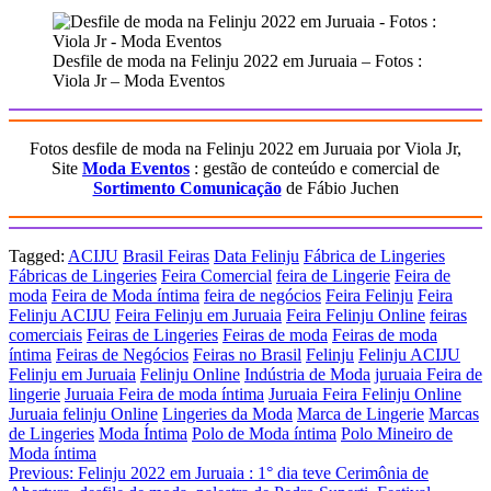
Desfile de moda na Felinju 2022 em Juruaia – Fotos :
Viola Jr – Moda Eventos
Fotos desfile de moda na Felinju 2022 em Juruaia por Viola Jr,
Site
Moda Eventos
: gestão de conteúdo e comercial de
Sortimento Comunicação
de Fábio Juchen
Tagged:
ACIJU
Brasil Feiras
Data Felinju
Fábrica de Lingeries
Fábricas de Lingeries
Feira Comercial
feira de Lingerie
Feira de
moda
Feira de Moda íntima
feira de negócios
Feira Felinju
Feira
Felinju ACIJU
Feira Felinju em Juruaia
Feira Felinju Online
feiras
comerciais
Feiras de Lingeries
Feiras de moda
Feiras de moda
íntima
Feiras de Negócios
Feiras no Brasil
Felinju
Felinju ACIJU
Felinju em Juruaia
Felinju Online
Indústria de Moda
juruaia Feira de
lingerie
Juruaia Feira de moda íntima
Juruaia Feira Felinju Online
Juruaia felinju Online
Lingeries da Moda
Marca de Lingerie
Marcas
de Lingeries
Moda Íntima
Polo de Moda íntima
Polo Mineiro de
Moda íntima
Navegação
Previous:
Felinju 2022 em Juruaia : 1° dia teve Cerimônia de