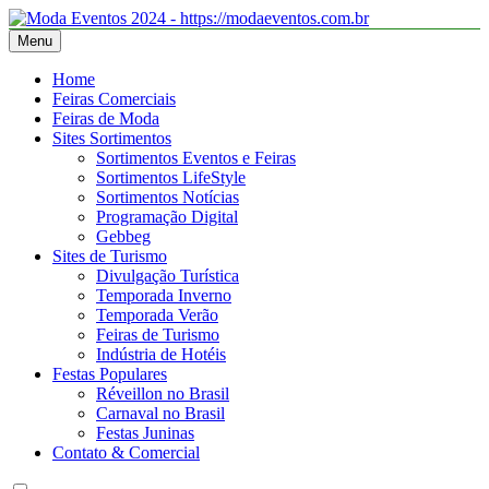
Skip
to
Menu
Moda Eventos 2026 – Desfiles de Moda 2026 – Feiras de Moda
Moda Eventos 2026 – Moda Eventos no Brasil 2026 – Desfiles de
content
2026
Moda 2026 – Feiras de Moda 2026 – Feiras de Moda no Brasil 2026
Home
– Moda Eventos 2026 – Feiras de Moda Calçados 2026 – Feiras de
Feiras Comerciais
Moda Íntima 2026
Feiras de Moda
Sites Sortimentos
Sortimentos Eventos e Feiras
Sortimentos LifeStyle
Sortimentos Notícias
Programação Digital
Gebbeg
Sites de Turismo
Divulgação Turística
Temporada Inverno
Temporada Verão
Feiras de Turismo
Indústria de Hotéis
Festas Populares
Réveillon no Brasil
Carnaval no Brasil
Festas Juninas
Contato & Comercial