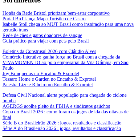
Sortimentos
Hotéis da Rede Bristol priorizam bem-estar corporativo
Portal BnT lança Mapa Turístico de Castro
Isabelle Stoll chega ao MUT Brasil como inspiração para uma nova
geração trans
Rede de cães e gatos doadores de sangue
Guia prático para viajar com pets pelo Brasil
Boletins da Construsul 2026 com Cláudio Alves
Comércio Interativo ganha força no Brasil com a chegada da
VIVAMOMENTO ao polo empresarial da Vila Olímpia, em São
Paulo
Joy Brinquedos no Encatho & Exprotel
Tessaro Home e Garden no Encatho & Exprotel
Palestra Lizete Ribeiro no Encatho & Exprotel
Defesa Civil Nacional alerta população para chegada do ciclone
bomba
AGERGS acolhe pleito da FBHA e sindicatos gaúchos
Copa do Brasil 2026 : como foram os jogos de ida das oitavas de
final
Série B do Brasileirão 2026 : jogos, resultados e classificação
Série A do Brasileirão 2026 : jogos, resultados e classificação