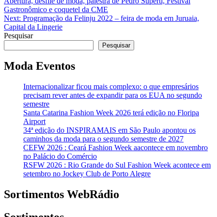
Abertura, desfile de moda, palestra de Pedro Superti, Festival
de
Gastronômico e coquetel da CME
Post
Next:
Programação da Felinju 2022 – feira de moda em Juruaia,
Capital da Lingerie
Pesquisar
Pesquisar
Moda Eventos
Internacionalizar ficou mais complexo: o que empresários
precisam rever antes de expandir para os EUA no segundo
semestre
Santa Catarina Fashion Week 2026 terá edição no Floripa
Airport
34ª edição do INSPIRAMAIS em São Paulo apontou os
caminhos da moda para o segundo semestre de 2027
CEFW 2026 : Ceará Fashion Week aacontece em novembro
no Palácio do Comércio
RSFW 2026 : Rio Grande do Sul Fashion Week acontece em
setembro no Jockey Club de Porto Alegre
Sortimentos WebRádio