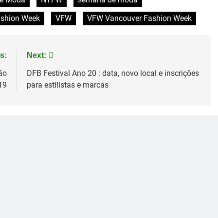
ashion Week
VFW
VFW Vancouver Fashion Week
s:
Next:
ão
DFB Festival Ano 20 : data, novo local e inscrições
19
para estilistas e marcas