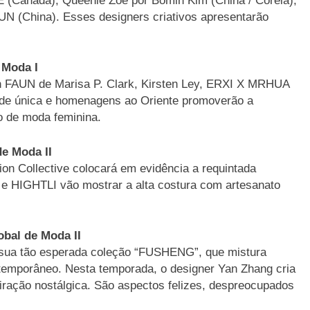
Canadá), Queenie Zoe por Bomin Kim (China / Coréia),
N (China). Esses designers criativos apresentarão
 Moda I
n FAUN de Marisa P. Clark, Kirsten Ley, ERXI X MRHUA
ade única e homenagens ao Oriente promoverão a
o de moda feminina.
de Moda II
on Collective colocará em evidência a requintada
m e HIGHTLI vão mostrar a alta costura com artesanato
obal de Moda II
sua tão esperada coleção “FUSHENG”, que mistura
temporâneo. Nesta temporada, o designer Yan Zhang cria
iração nostálgica. São aspectos felizes, despreocupados