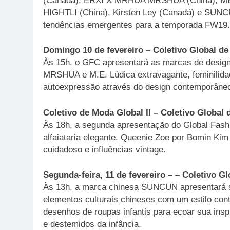
(Canadá), ERXI X MRHUA MRSHUA (China), ME (
HIGHTLI (China), Kirsten Ley (Canadá) e SUNCU
tendências emergentes para a temporada FW19.
Domingo 10 de fevereiro – Coletivo Global de
Às 15h, o GFC apresentará as marcas de desig
MRSHUA e M.E. Lúdica extravagante, feminilid
autoexpressão através do design contemporâne
Coletivo de Moda Global II – Coletivo Global 
Às 18h, a segunda apresentação do Global Fashi
alfaiataria elegante. Queenie Zoe por Bomin Ki
cuidadoso e influências vintage.
Segunda-feira, 11 de fevereiro – – Coletivo Gl
Às 13h, a marca chinesa SUNCUN apresentará 
elementos culturais chineses com um estilo con
desenhos de roupas infantis para ecoar sua insp
e destemidos da infância.