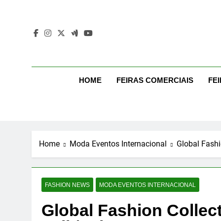
Skip
to
content
Mo
Moda Even
HOME
FEIRAS COMERCIAIS
FE
Home
Moda Eventos Internacional
Global Fashi
FASHION NEWS
MODA EVENTOS INTERNACIONAL
Global Fashion Collec