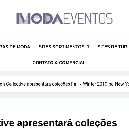
da Eventos 2026 – Des
tos 2026 – Moda Eventos No Brasil 2026 – Desfiles De Moda 
– Moda Eventos 2026 – Feiras De Moda Calçado
Feiras De M
IRAS DE MODA
SITES SORTIMENTOS
SITES DE TUR
CONTATO & COMERCIAL
on Collective apresentará coleções Fall / Winter 2019 na New 
tive apresentará coleções