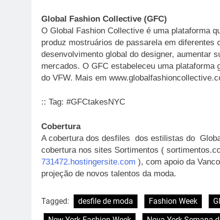
Global Fashion Collective (GFC)
O Global Fashion Collective é uma plataforma qu
produz mostruários de passarela em diferentes c
desenvolvimento global do designer, aumentar sua
mercados. O GFC estabeleceu uma plataforma glo
do VFW. Mais em www.globalfashioncollective.c
:: Tag: #GFCtakesNYC
Cobertura
A cobertura dos desfiles dos estilistas do Glo
cobertura nos sites Sortimentos ( sortimentos.
731472.hostingersite.com
), com apoio da Vanco
projeção de novos talentos da moda.
Tagged:
desfile de moda
Fashion Week
G
New York Fashion Week
Nova York Semana 